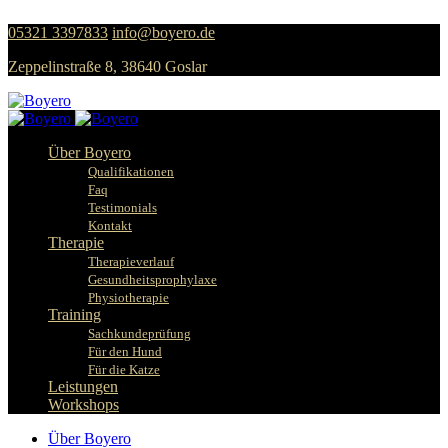
05321 3397833
info@boyero.de
Zeppelinstraße 8, 38640 Goslar
Über Boyero
Qualifikationen
Faq
Testimonials
Kontakt
Therapie
Therapieverlauf
Gesundheitsprophylaxe
Physiotherapie
Training
Sachkundeprüfung
Für den Hund
Für die Katze
Leistungen
Workshops
Über Boyero