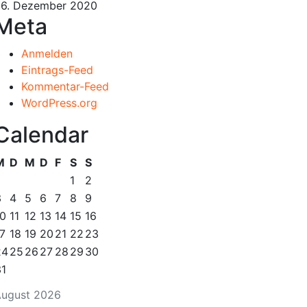
6. Dezember 2020
Meta
Anmelden
Eintrags-Feed
Kommentar-Feed
WordPress.org
Calendar
M
D
M
D
F
S
S
1
2
3
4
5
6
7
8
9
10
11
12
13
14
15
16
7
18
19
20
21
22
23
24
25
26
27
28
29
30
31
ugust 2026