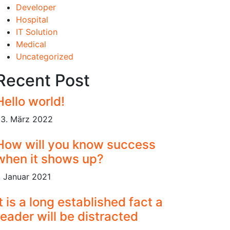
Developer
Hospital
IT Solution
Medical
Uncategorized
Recent Post
Hello world!
3. März 2022
How will you know success
when it shows up?
. Januar 2021
It is a long established fact a
reader will be distracted