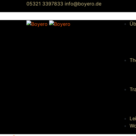
05321 3397833
info@boyero.de
Üb
Th
Tr
Le
Wo