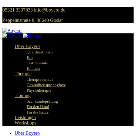
05321 3397833
info@boyero.de
Zeppelinstraße 8, 38640 Goslar
Über Boyero
Qualifikationen
Faq
Testimonials
Kontakt
Therapie
Therapieverlauf
Gesundheitsprophylaxe
Physiotherapie
Training
Sachkundeprüfung
Für den Hund
Für die Katze
Leistungen
Workshops
Über Boyero